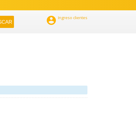

Ingreso clientes