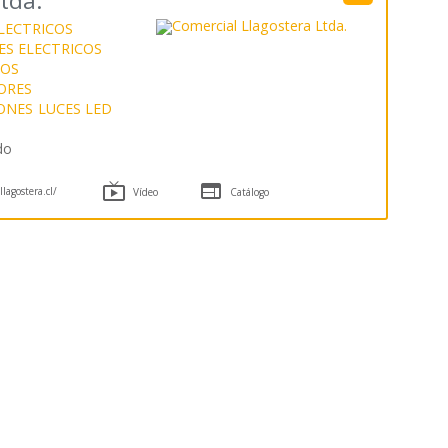
tda.
LECTRICOS
S ELECTRICOS
COS
ORES
ONES
LUCES LED
do


lagostera.cl/
Vídeo
Catálogo