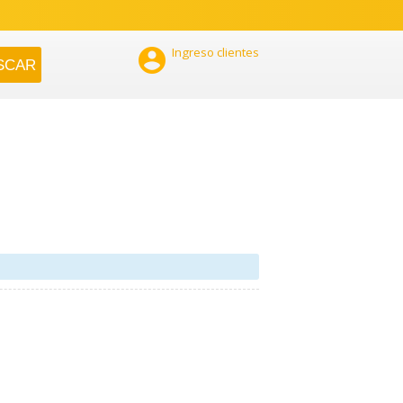

Ingreso clientes