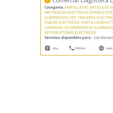
Comercial Llagostera L
1
Categoría:
AMPOLLETAS
ARTICULOS E
MATERIALES ELECTRICOS
CONDUCTORE
ILUMINACION LED
TABLEROS ELECTRI
CABLES ELECTRICOS
PORTA CONDUCT
LAMPARAS DE EMERGENCIA
ILUMINACI
INTERRUPTORES ELECTRICOS
Servicios disponibles para:
San Bernar



Teléfonos
www.l
Ficha