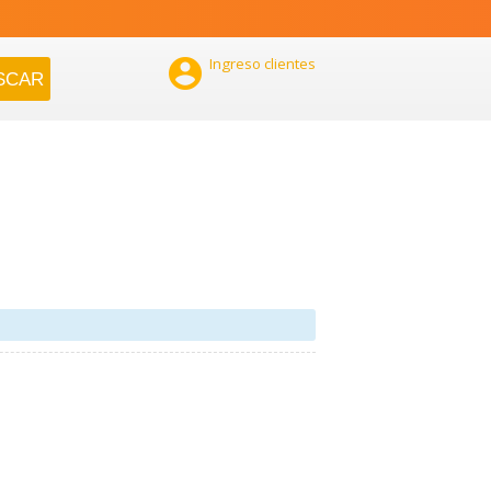

Ingreso clientes