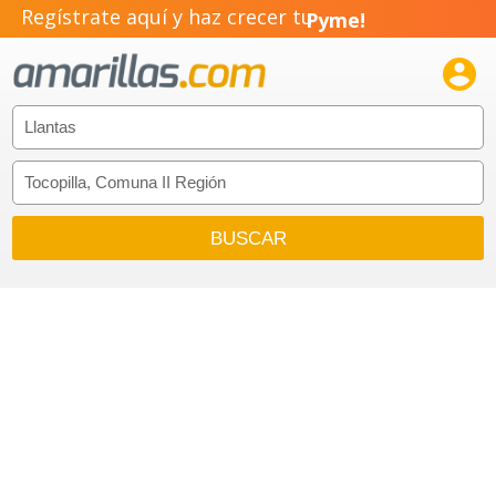
Regístrate aquí y haz crecer tu
Pyme!
Emprendimiento!
