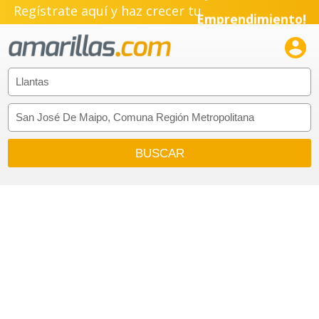
Pyme!
Regístrate aquí y haz crecer tu
Emprendimiento!
