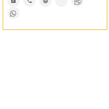


