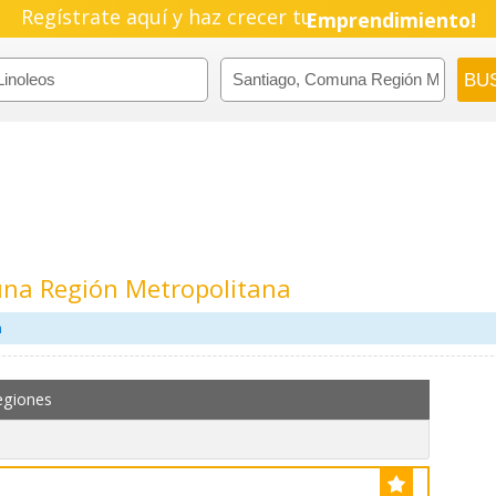
Regístrate aquí y haz crecer tu
Emprendimiento!
una Región Metropolitana
m
egiones