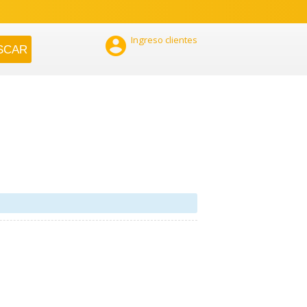

Ingreso clientes