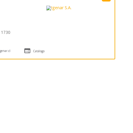
s 1730

enar.cl
Catálogo