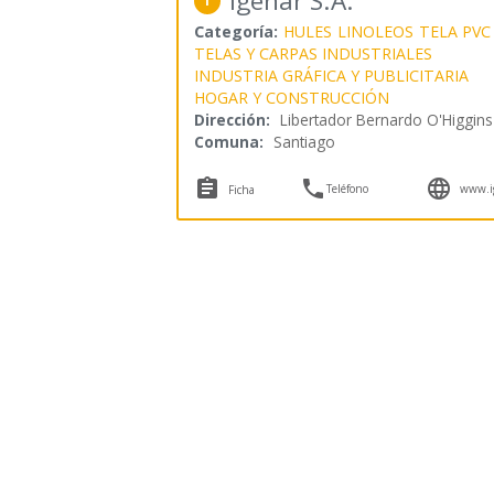
Igenar S.A.
1
Categoría:
HULES
LINOLEOS
TELA PVC
TELAS Y CARPAS INDUSTRIALES
INDUSTRIA GRÁFICA Y PUBLICITARIA
HOGAR Y CONSTRUCCIÓN
Dirección:
Libertador Bernardo O'Higgin
Comuna:
Santiago



Teléfono
www.ig
Ficha