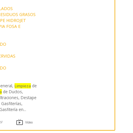
LADOS
RESIDUOS GRASOS
PE HIDROJET
IA FOSA E
ADO
ERVIDAS
ADO
eneral,
de
Limpieza
de Ductos,
a
Filtraciones, Destape
 Gasfiterías,
Gasfitería en
...

cl/
Vídeo