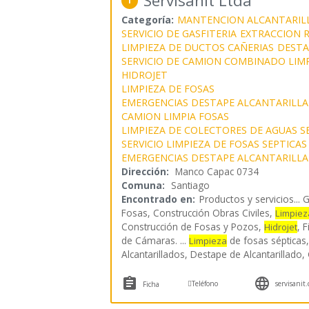
Servisanit Ltda
1
Categoría:
MANTENCION ALCANTARIL
SERVICIO DE GASFITERIA
EXTRACCION 
LIMPIEZA DE DUCTOS CAÑERIAS
DESTA
SERVICIO DE CAMION COMBINADO LIMP
HIDROJET
LIMPIEZA DE FOSAS
EMERGENCIAS DESTAPE ALCANTARILL
CAMION LIMPIA FOSAS
LIMPIEZA DE COLECTORES DE AGUAS S
SERVICIO LIMPIEZA DE FOSAS SEPTICAS
EMERGENCIAS DESTAPE ALCANTARILL
Dirección:
Manco Capac 0734
Comuna:
Santiago
Encontrado en:
Productos y servicios...
G
Fosas, Construcción Obras Civiles,
Limpiez
Construcción de Fosas y Pozos,
, 
Hidrojet
de Cámaras. ...
de fosas sépticas,
Limpieza
Alcantarillados, Destape de Alcantarillado, 



Teléfono
servisanit.
Ficha