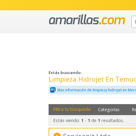
Estás buscando:
Limpieza Hidrojet En Temu
Mas información de limpieza hidrojet en Mer
Filtra tu búsqueda:
Categorías
R
Estás viendo:
-
de
resultados.
1
1
1