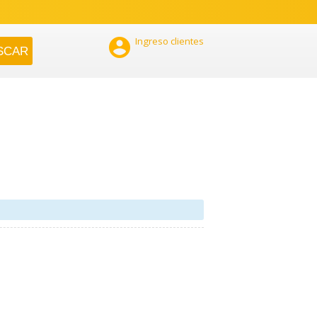

Ingreso clientes