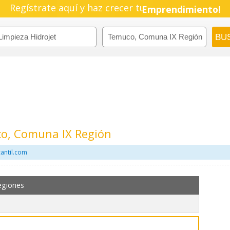
Regístrate aquí y haz crecer tu
Emprendimiento!
co, Comuna IX Región
cantil.com
egiones