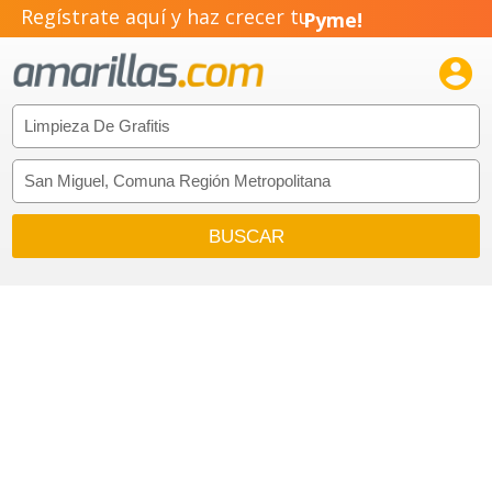
Regístrate aquí y haz crecer tu
Pyme!
Emprendimiento!
