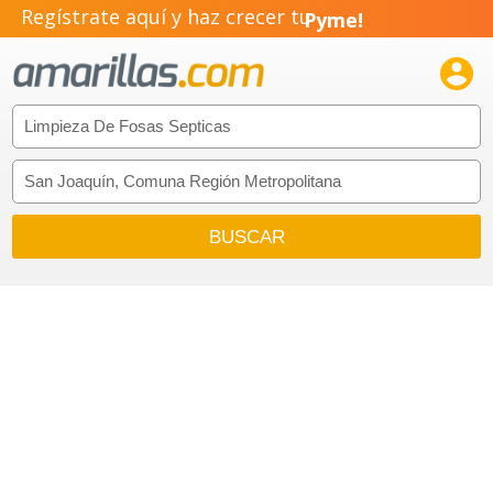
Regístrate aquí y haz crecer tu
Pyme!
Emprendimiento!
