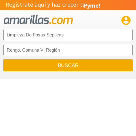
Regístrate aquí y haz crecer tu
Pyme!
Emprendimiento!
