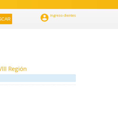

Ingreso clientes
III Región