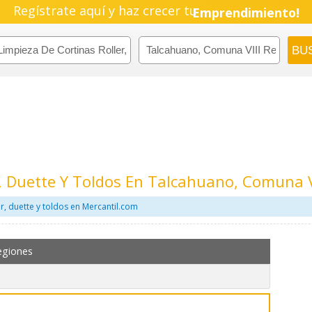
Regístrate aquí y haz crecer tu
Emprendimiento!
r, Duette Y Toldos En Talcahuano, Comuna V
r, duette y toldos en Mercantil.com
egiones