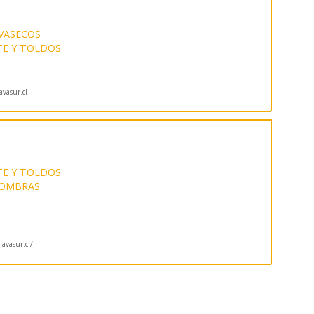
VASECOS
TE Y TOLDOS
vasur.cl
TE Y TOLDOS
FOMBRAS
avasur.cl/