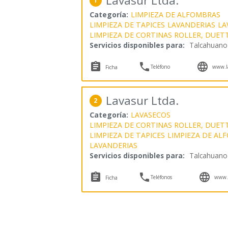
Lavasur Ltda.
1
Categoría:
LIMPIEZA DE ALFOMBRAS
LIMPIEZA DE TAPICES
LAVANDERIAS
LA
LIMPIEZA DE CORTINAS ROLLER, DUET
Servicios disponibles para:
Talcahuano



Teléfono
www.la
Ficha
Lavasur Ltda.
2
Categoría:
LAVASECOS
LIMPIEZA DE CORTINAS ROLLER, DUET
LIMPIEZA DE TAPICES
LIMPIEZA DE AL
LAVANDERIAS
Servicios disponibles para:
Talcahuano



Teléfonos
www.l
Ficha