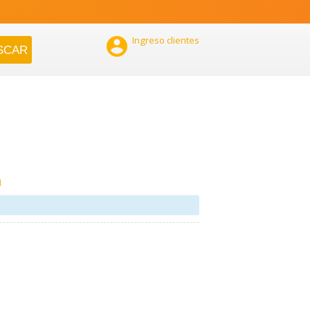

Ingreso clientes
n