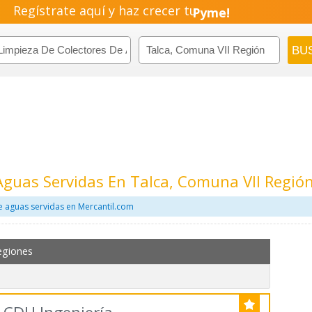
Regístrate aquí y haz crecer tu
Pyme!
Emprendimiento!
Aguas Servidas En Talca, Comuna VII Regió
e aguas servidas en Mercantil.com
egiones