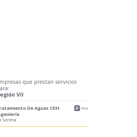
mpresas que prestan servicios
ara:
egión VII

ratamiento De Aguas CDH
Ficha
ngeniería
a Serena