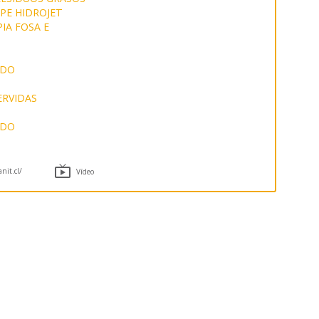
PE HIDROJET
IA FOSA E
ADO
ERVIDAS
ADO

anit.cl/
Vídeo