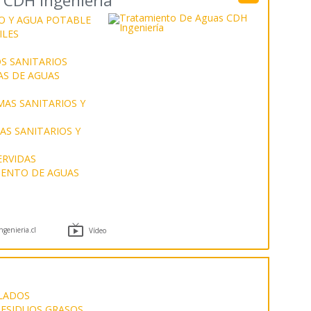
 CDH Ingeniería
O Y AGUA POTABLE
ILES
S SANITARIOS
AS DE AGUAS
MAS SANITARIOS Y
S SANITARIOS Y
ERVIDAS
ENTO DE AGUAS

genieria.cl
Vídeo
LADOS
RESIDUOS GRASOS