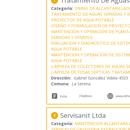
Tratamiento De Aguas
1
Categoría:
OBRAS DE ALCANTARILLAD
TRATAMIENTO DE AGUAS SERVIDAS Y R
PROYECTOS DE AGUA POTABLE
DISEÑO Y FORMULACION DE PROYECTO
MANTENCIÓN Y OPERACIÓN DE PLANT
SERVIDAS Y OSMOSIS
EVALUACION Y DIAGNOSTICO DE SISTE
AGUA POTABLE
MANTENCION Y OPERACION DE SISTEMA
AGUA POTABLE
LIMPIEZA DE COLECTORES DE AGUAS S
LIMPIEZA DE FOSAS SEPTICAS
TRATAMI
Dirección:
Gabriel González Videla 4503
Comuna:
La Serena



Teléfono
www.cdhin
Ficha
Servisanit Ltda
2
Categoría:
MANTENCION ALCANTARIL
SERVICIO DE GASFITERIA
EXTRACCION 