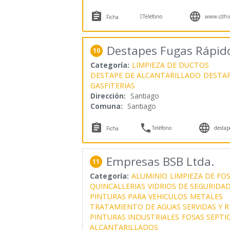



Teléfono
www.cdhin
Ficha
Destapes Fugas Rápid
10
Categoría:
LIMPIEZA DE DUCTOS
DESTAPE DE ALCANTARILLADO
DESTA
GASFITERIAS
Dirección:
Santiago
Comuna:
Santiago



Teléfono
destap
Ficha
Empresas BSB Ltda.
11
Categoría:
ALUMINIO
LIMPIEZA DE FO
QUINCALLERIAS
VIDRIOS DE SEGURIDA
PINTURAS PARA VEHICULOS
METALES
TRATAMIENTO DE AGUAS SERVIDAS Y R
PINTURAS INDUSTRIALES
FOSAS SEPTI
ALCANTARILLADOS