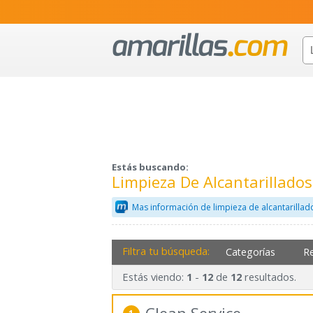
Estás buscando:
Limpieza De Alcantarillado
Mas información de limpieza de alcantarillad
Filtra tu búsqueda:
Categorías
R
Estás viendo:
-
de
resultados.
1
12
12