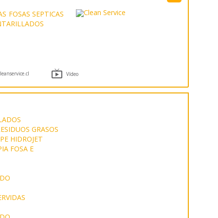
AS
FOSAS SEPTICAS
NTARILLADOS

anservice.cl
Vídeo
LADOS
RESIDUOS GRASOS
PE HIDROJET
IA FOSA E
ADO
ERVIDAS
ADO