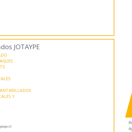
lados JOTAYPE
ADO
SAGUES
TS
CALES
LCANTARILLADOS
CALES Y
R
pespa.cl/
a