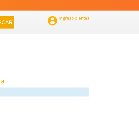

Ingreso clientes
na