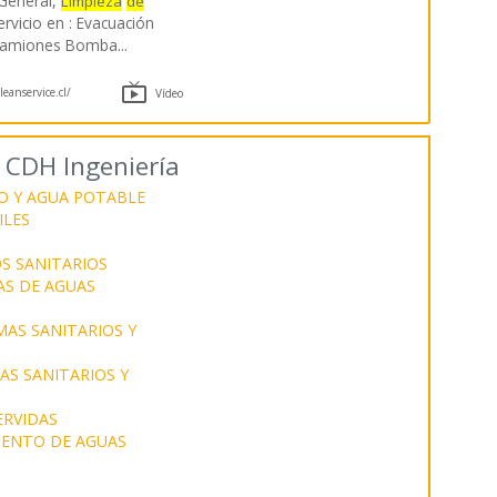
 General,
Limpieza
de
servicio en : Evacuación
, Camiones Bomba
...

anservice.cl/
Vídeo
 CDH Ingeniería
O Y AGUA POTABLE
ILES
S SANITARIOS
AS DE AGUAS
MAS SANITARIOS Y
S SANITARIOS Y
ERVIDAS
ENTO DE AGUAS