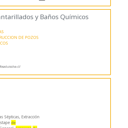
antarillados y Baños Químicos
AS
RUCCION DE POZOS
ICOS
sasluissilva.cl/
s Sépticas, Extracción
estape
de