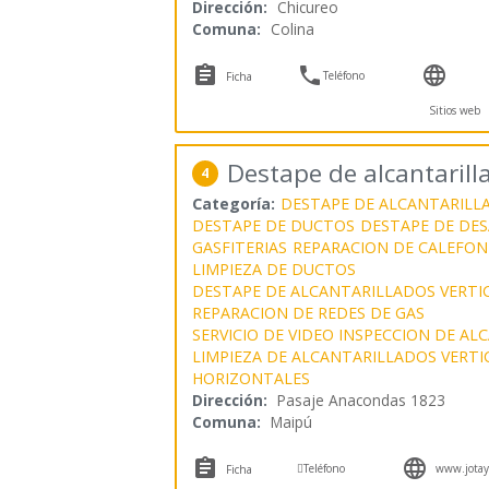
Dirección:
Chicureo
Comuna:
Colina



Teléfono
Ficha
Sitios web
Destape de alcantaril
4
Categoría:
DESTAPE DE ALCANTARILL
DESTAPE DE DUCTOS
DESTAPE DE DE
GASFITERIAS
REPARACION DE CALEFON
LIMPIEZA DE DUCTOS
DESTAPE DE ALCANTARILLADOS VERTI
REPARACION DE REDES DE GAS
SERVICIO DE VIDEO INSPECCION DE A
LIMPIEZA DE ALCANTARILLADOS VERTI
HORIZONTALES
Dirección:
Pasaje Anacondas 1823
Comuna:
Maipú



Teléfono
www.jotay
Ficha