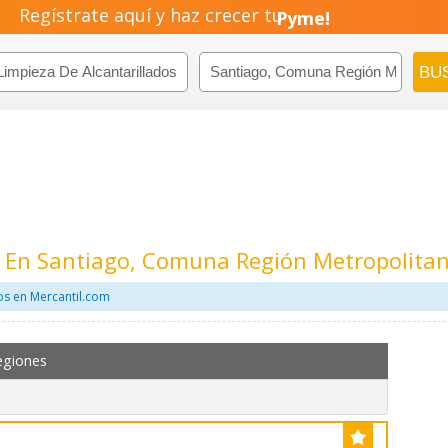
Regístrate aquí y haz crecer tu
Negocio!
Pyme!
Emprendimiento!
s En Santiago, Comuna Región Metropolita
os en Mercantil.com
egiones