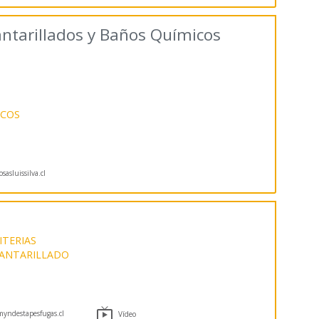
antarillados y Baños Químicos
ICOS
sasluissilva.cl
ITERIAS
CANTARILLADO

yndestapesfugas.cl
Vídeo