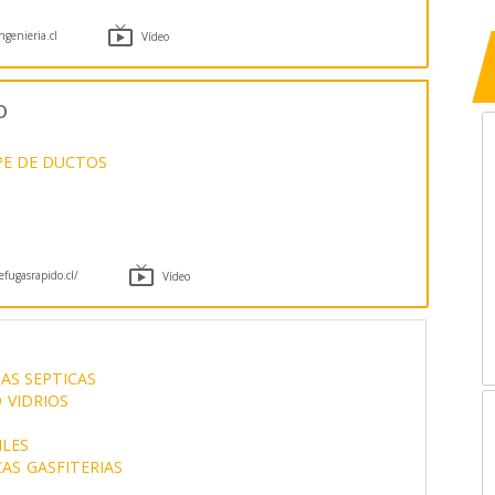

genieria.cl
Vídeo
o
PE DE DUCTOS

efugasrapido.cl/
Vídeo
SAS SEPTICAS
D
VIDRIOS
ILES
CAS
GASFITERIAS