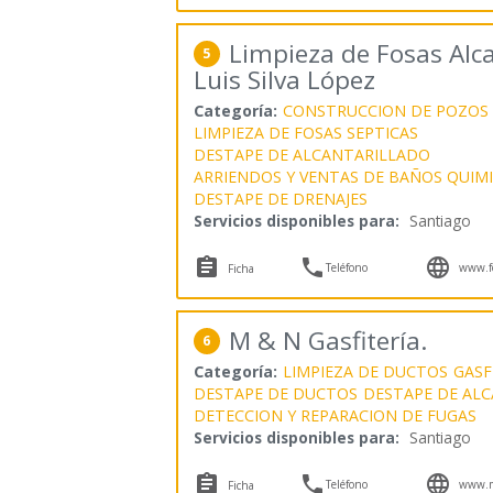
Limpieza de Fosas Alc
5
Luis Silva López
Categoría:
CONSTRUCCION DE POZOS
LIMPIEZA DE FOSAS SEPTICAS
DESTAPE DE ALCANTARILLADO
ARRIENDOS Y VENTAS DE BAÑOS QUIM
DESTAPE DE DRENAJES
Servicios disponibles para:
Santiago



Teléfono
www.fo
Ficha
M & N Gasfitería.
6
Categoría:
LIMPIEZA DE DUCTOS
GASF
DESTAPE DE DUCTOS
DESTAPE DE AL
DETECCION Y REPARACION DE FUGAS
Servicios disponibles para:
Santiago



Teléfono
www.m
Ficha