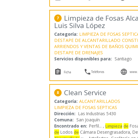
Limpieza de Fosas Alc
7
Luis Silva López
Categoría:
LIMPIEZA DE FOSAS SEPTIC
DESTAPE DE ALCANTARILLADO
CONST
ARRIENDOS Y VENTAS DE BAÑOS QUIM
DESTAPE DE DRENAJES
Servicios disponibles para:
Santiago



Teléfonos
www.fo
Ficha
Clean Service
8
Categoría:
ALCANTARILLADOS
LIMPIEZA DE FOSAS SEPTICAS
Dirección:
Las Industrias 5430
Comuna:
San Joaquín
Encontrado en:
Perfil...
,
Fosa
Limpieza
de
Lodos
Cámara Desengrasadora, D
de
de