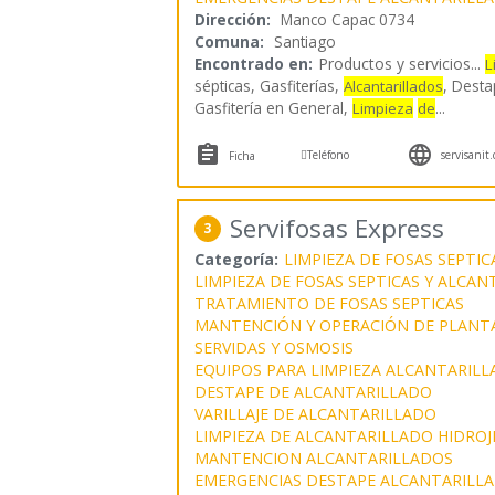
Dirección:
Manco Capac 0734
Comuna:
Santiago
Encontrado en:
Productos y servicios...
L
sépticas, Gasfiterías,
, Dest
Alcantarillados
Gasfitería en General,
...
Limpieza
de



Teléfono
servisanit.
Ficha
Servifosas Express
3
Categoría:
LIMPIEZA DE FOSAS SEPTIC
LIMPIEZA DE FOSAS SEPTICAS Y ALCA
TRATAMIENTO DE FOSAS SEPTICAS
MANTENCIÓN Y OPERACIÓN DE PLANT
SERVIDAS Y OSMOSIS
EQUIPOS PARA LIMPIEZA ALCANTARILL
DESTAPE DE ALCANTARILLADO
VARILLAJE DE ALCANTARILLADO
LIMPIEZA DE ALCANTARILLADO HIDROJ
MANTENCION ALCANTARILLADOS
EMERGENCIAS DESTAPE ALCANTARILL