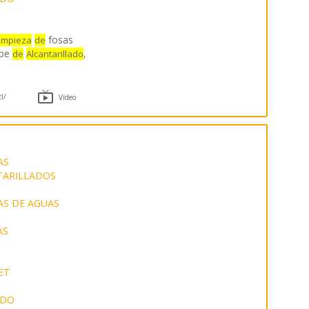
fosas
impieza
de
ape
,
de
Alcantarillado

cl/
Vídeo
AS
NTARILLADOS
AS DE AGUAS
AS
ET
ADO