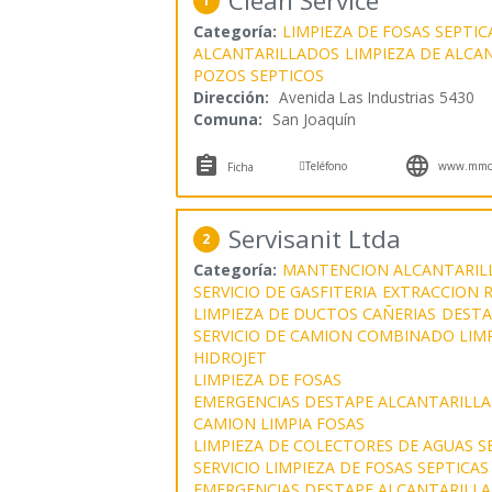
Clean Service
1
Categoría:
LIMPIEZA DE FOSAS SEPTIC
ALCANTARILLADOS
LIMPIEZA DE ALCA
POZOS SEPTICOS
Dirección:
Avenida Las Industrias 5430
Comuna:
San Joaquín



Teléfono
www.mmcle
Ficha
Servisanit Ltda
2
Categoría:
MANTENCION ALCANTARIL
SERVICIO DE GASFITERIA
EXTRACCION 
LIMPIEZA DE DUCTOS CAÑERIAS
DESTA
SERVICIO DE CAMION COMBINADO LIMP
HIDROJET
LIMPIEZA DE FOSAS
EMERGENCIAS DESTAPE ALCANTARILL
CAMION LIMPIA FOSAS
LIMPIEZA DE COLECTORES DE AGUAS S
SERVICIO LIMPIEZA DE FOSAS SEPTICAS
EMERGENCIAS DESTAPE ALCANTARILL