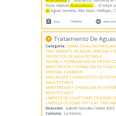
y ... Artefactos, Gasfitería en
Alcantarillado
fosas sépticas,
. ... El mejor 
Alcantarillados
Aguas Servidas, Alto Vacío, Varillajes
de



Teléfono
www.mmcle
Ficha
Tratamiento De Aguas
9
Categoría:
OBRAS DE ALCANTARILLAD
TRATAMIENTO DE AGUAS SERVIDAS Y R
PROYECTOS DE AGUA POTABLE
DISEÑO Y FORMULACION DE PROYECTO
MANTENCIÓN Y OPERACIÓN DE PLANT
SERVIDAS Y OSMOSIS
EVALUACION Y DIAGNOSTICO DE SISTE
AGUA POTABLE
MANTENCION Y OPERACION DE SISTEMA
AGUA POTABLE
LIMPIEZA DE COLECTORES DE AGUAS S
LIMPIEZA DE FOSAS SEPTICAS
TRATAMI
Dirección:
Gabriel González Videla 4503
Comuna:
La Serena