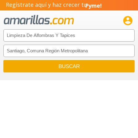
Regístrate aquí y haz crecer tu
Pyme!
Emprendimiento!
