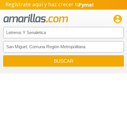
Regístrate aquí y haz crecer tu
Pyme!
Emprendimiento!
