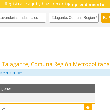
Pyme!
Regístrate aquí y haz crecer tu
Emprendimiento!
En Talagante, Comuna Región Metropolitana
en Mercantil.com
egiones