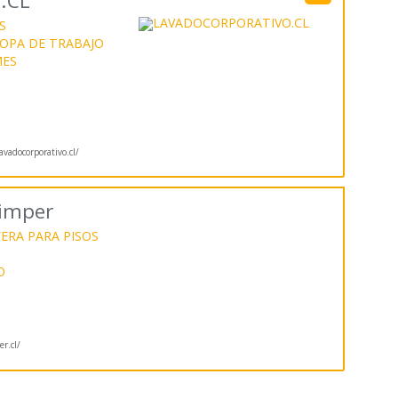
.CL
S
OPA DE TRABAJO
MES
vadocorporativo.cl/
limper
ERA PARA PISOS
O
er.cl/