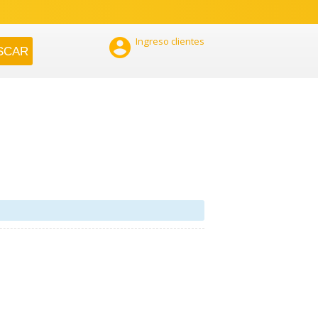

Ingreso clientes