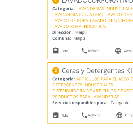
LAVADOCORPORATIVO
1
Categoría:
LAVANDERIAS INDUSTRIALE
LAVANDERIA INDUSTRIAL
LAVADO DE R
LAVADO DE ROPA
LAVADO DE UNIFOR
LAVADO ROPA INDUSTRIAL
Dirección:
Maipú
Comuna:
Maipú



Teléfono
www.la
Ficha
Ceras y Detergentes K
2
Categoría:
ARTICULOS PARA EL ASEO
C
DETERGENTES INDUSTRIALES
DISTRIBUIDORA DE ARTICULOS DE ASE
PRODUCTOS PARA LAVANDERIAS
Servicios disponibles para:
Talagante



Teléfonos
klimp
Ficha