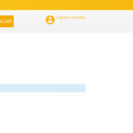

Ingreso clientes