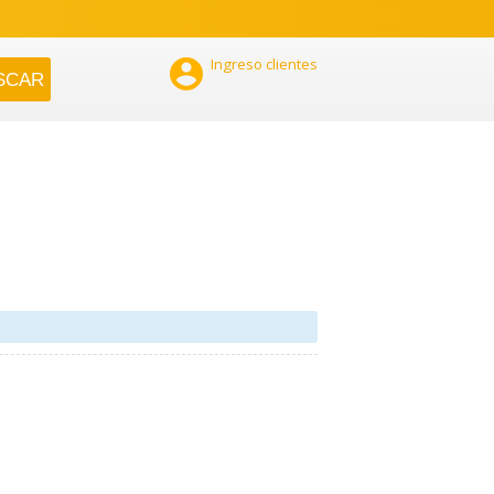

Ingreso clientes