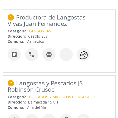
Productora de Langostas
1
Vivas Juan Fernández
Categoría:
LANGOSTAS
Dirección:
Castillo 258
Comuna:
Valparaíso



Langostas y Pescados JS
2
Robinsón Crusoe
Categoría:
PESCADOS Y MARISCOS CONGELADOS
Dirección:
Balmaceda 157, 1
Comuna:
Viña del Mar