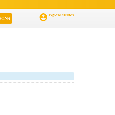

Ingreso clientes