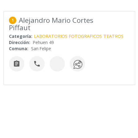
Alejandro Mario Cortes
1
Piffaut
Categoría:
LABORATORIOS FOTOGRAFICOS
TEATROS
Dirección:
Pehuen 49
Comuna:
San Felipe

