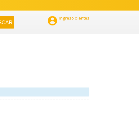

Ingreso clientes