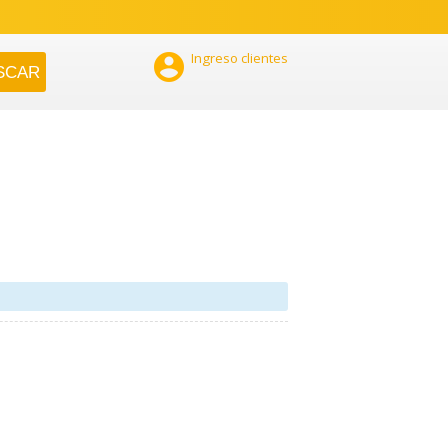

Ingreso clientes