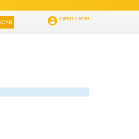

Ingreso clientes