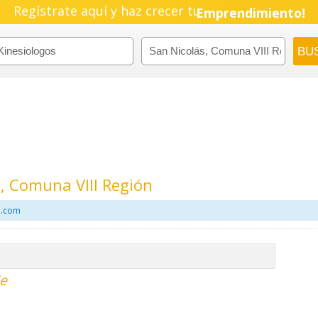
Pyme!
Regístrate aquí y haz crecer tu
Emprendimiento!
s, Comuna VIII Región
l.com
le