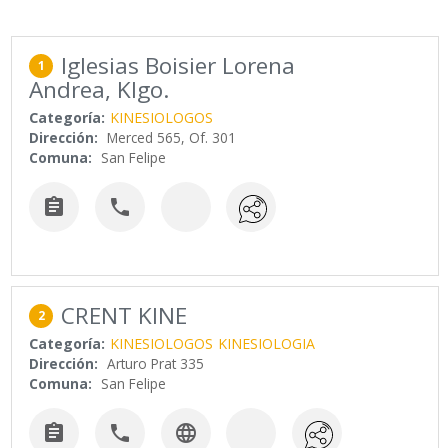
Iglesias Boisier Lorena
1
Andrea, Klgo.
Categoría:
KINESIOLOGOS
Dirección:
Merced 565, Of. 301
Comuna:
San Felipe


CRENT KINE
2
Categoría:
KINESIOLOGOS
KINESIOLOGIA
Dirección:
Arturo Prat 335
Comuna:
San Felipe


