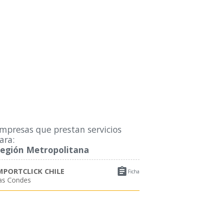
mpresas que prestan servicios
ara:
egión Metropolitana

MPORTCLICK CHILE
Ficha
as Condes