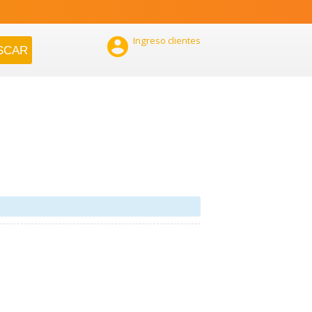

Ingreso clientes