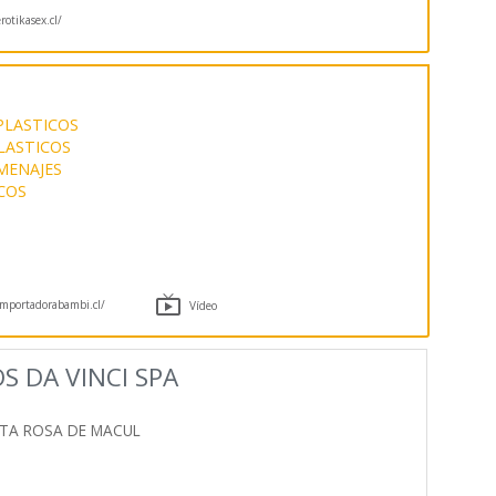
otikasex.cl/
PLASTICOS
LASTICOS
MENAJES
COS

mportadorabambi.cl/
Vídeo
S DA VINCI SPA
TA ROSA DE MACUL