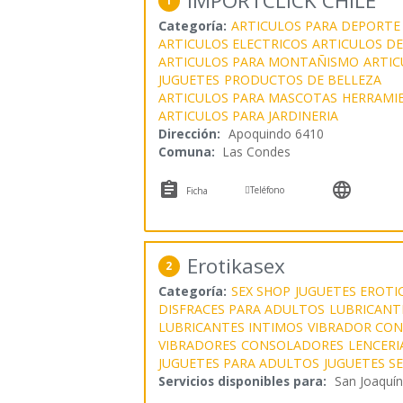
IMPORTCLICK CHILE
1
Categoría:
ARTICULOS PARA DEPORTE
ARTICULOS ELECTRICOS
ARTICULOS DE
ARTICULOS PARA MONTAÑISMO
ARTIC
JUGUETES
PRODUCTOS DE BELLEZA
ARTICULOS PARA MASCOTAS
HERRAMI
ARTICULOS PARA JARDINERIA
Dirección:
Apoquindo 6410
Comuna:
Las Condes



Teléfono
Ficha
Erotikasex
2
Categoría:
SEX SHOP
JUGUETES EROTI
DISFRACES PARA ADULTOS
LUBRICANT
LUBRICANTES INTIMOS
VIBRADOR CO
VIBRADORES
CONSOLADORES
LENCERI
JUGUETES PARA ADULTOS
JUGUETES S
Servicios disponibles para:
San Joaquín