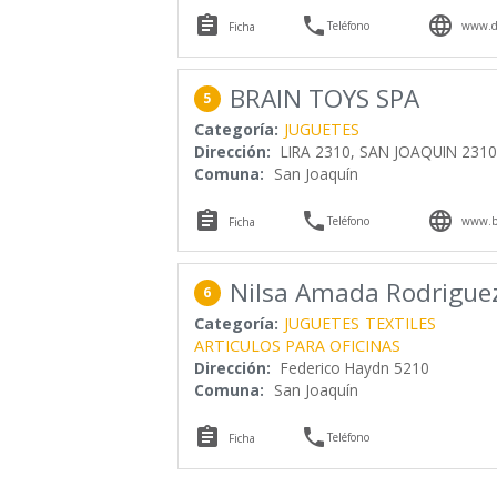



Teléfono
www.di
Ficha
BRAIN TOYS SPA
5
Categoría:
JUGUETES
Dirección:
LIRA 2310, SAN JOAQUIN 2310
Comuna:
San Joaquín



Teléfono
www.br
Ficha
Nilsa Amada Rodriguez
6
Categoría:
JUGUETES
TEXTILES
ARTICULOS PARA OFICINAS
Dirección:
Federico Haydn 5210
Comuna:
San Joaquín


Teléfono
Ficha