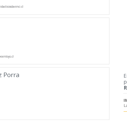
dacticosdavinci.cl
aintoys.cl
 Porra
E
p
R
I
L