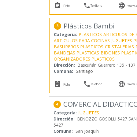



Teléfono
www.er
Ficha
Plásticos Bambi
3
Categoría:
PLASTICOS
ARTICULOS DE 
ARTICULOS PARA COCINAS
JUGUETES P
BASUREROS PLASTICOS
CRISTALERIAS
BANDEJAS PLASTICAS
BIDONES PLASTI
ORGANIZADORES PLASTICOS
Dirección:
Bascuñán Guerrero 135 - 137
Comuna:
Santiago



Teléfono
www.i
Ficha
COMERCIAL DIDACTICO
4
Categoría:
JUGUETES
Dirección:
BENOZZO GOSOLLI 5427 SAN
5427
Comuna:
San Joaquín