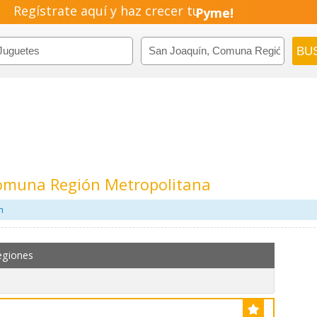
Regístrate aquí y haz crecer tu
Pyme!
Emprendimiento!
Comuna Región Metropolitana
m
egiones