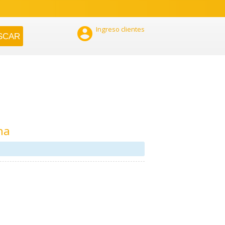

Ingreso clientes
na