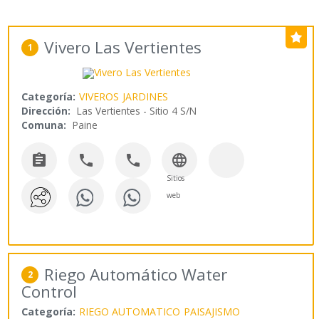
Vivero Las Vertientes
1
Categoría:
VIVEROS
JARDINES
Dirección:
Las Vertientes - Sitio 4 S/N
Comuna:
Paine




Sitios
web
Riego Automático Water
2
Control
Categoría:
RIEGO AUTOMATICO
PAISAJISMO