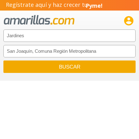
Regístrate aquí y haz crecer tu
Pyme!
Emprendimiento!
