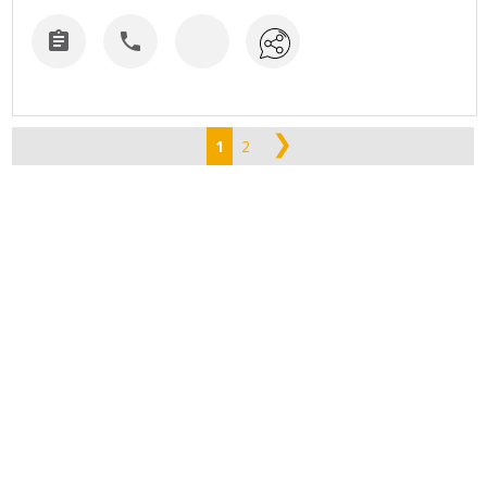


❯
1
2