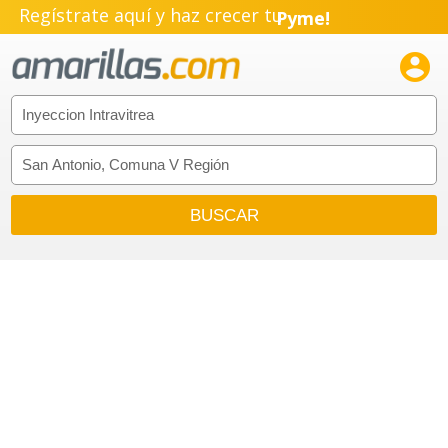
Regístrate aquí y haz crecer tu
Pyme!
Emprendimiento!
