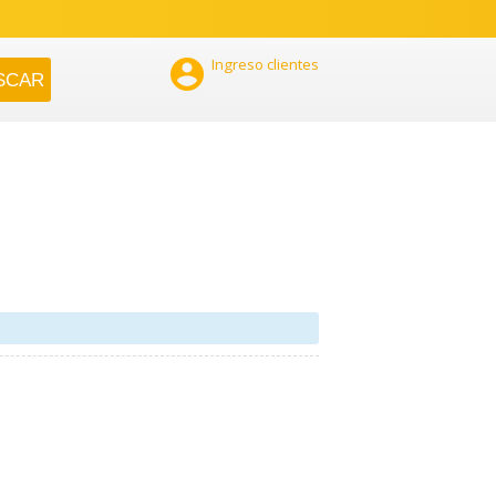

Ingreso clientes