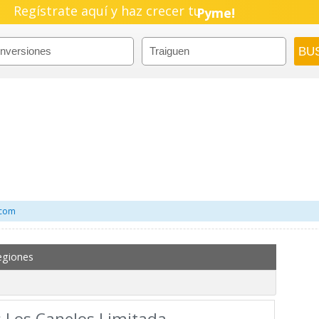
Regístrate aquí y haz crecer tu
Negocio!
Pyme!
Emprendimiento!
.com
egiones
s Los Canelos Limitada