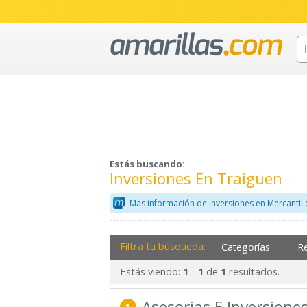
Estás buscando:
Inversiones En Traiguen
Mas información de inversiones en Mercantil
Filtra tu búsqueda:
Categorías
R
Estás viendo:
-
de
resultados.
1
1
1
Asesorias E Inversione
1