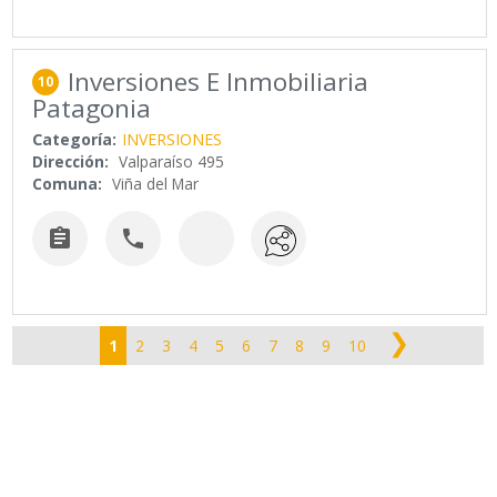
Inversiones E Inmobiliaria
10
Patagonia
Categoría:
INVERSIONES
Dirección:
Valparaíso 495
Comuna:
Viña del Mar


❯
1
2
3
4
5
6
7
8
9
10