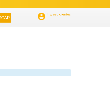

Ingreso clientes