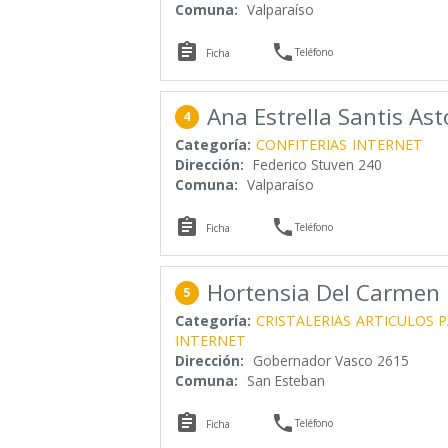
Comuna:
Valparaíso


Teléfono
Ficha
Ana Estrella Santis As
4
Categoría:
CONFITERIAS
INTERNET
Dirección:
Federico Stuven 240
Comuna:
Valparaíso


Teléfono
Ficha
Hortensia Del Carmen 
5
Categoría:
CRISTALERIAS
ARTICULOS P
INTERNET
Dirección:
Gobernador Vasco 2615
Comuna:
San Esteban


Teléfono
Ficha