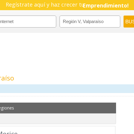
Pyme!
Regístrate aquí y haz crecer tu
Emprendimiento!
raíso
m
egiones
Morice