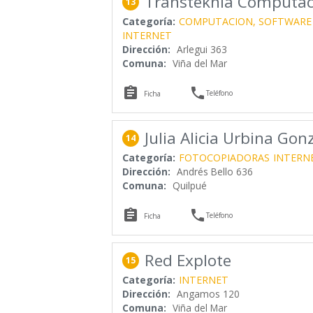
Transteknia Computaci
13
Categoría:
COMPUTACION, SOFTWARE
INTERNET
Dirección:
Arlegui 363
Comuna:
Viña del Mar


Teléfono
Ficha
Julia Alicia Urbina Gon
14
Categoría:
FOTOCOPIADORAS
INTERN
Dirección:
Andrés Bello 636
Comuna:
Quilpué


Teléfono
Ficha
Red Explote
15
Categoría:
INTERNET
Dirección:
Angamos 120
Comuna:
Viña del Mar