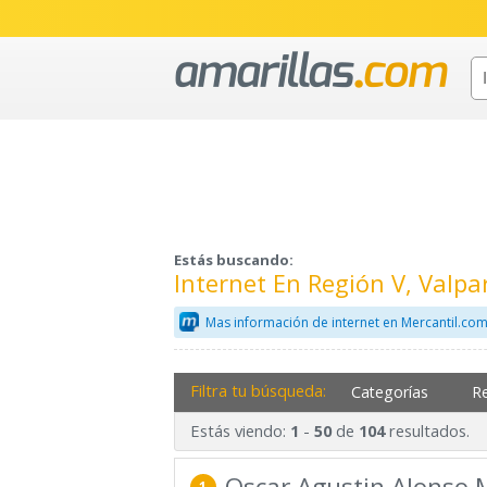
Estás buscando:
Internet En Región V, Valpa
Mas información de internet en Mercantil.co
Filtra tu búsqueda:
Categorías
R
Estás viendo:
-
de
resultados.
1
50
104
Oscar Agustin Alonso 
1