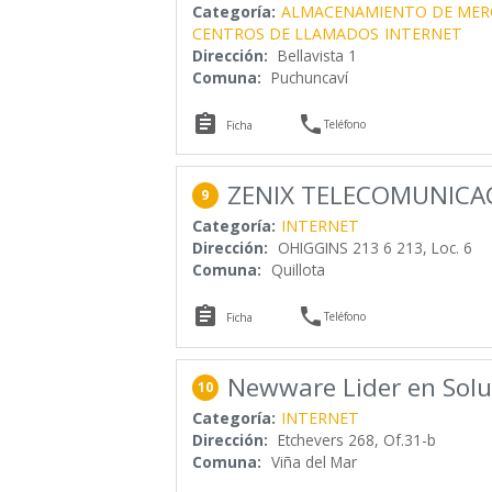
Categoría:
ALMACENAMIENTO DE MER
CENTROS DE LLAMADOS
INTERNET
Dirección:
Bellavista 1
Comuna:
Puchuncaví


Teléfono
Ficha
ZENIX TELECOMUNICAC
9
Categoría:
INTERNET
Dirección:
OHIGGINS 213 6 213, Loc. 6
Comuna:
Quillota


Teléfono
Ficha
Newware Lider en Solu
10
Categoría:
INTERNET
Dirección:
Etchevers 268, Of.31-b
Comuna:
Viña del Mar