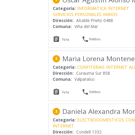
Categoría:
INFORMATICA
INTERNET
SERVICIOS PERSONALES VARIOS
Dirección:
Alcalde Prieto 0488
Comuna:
Viña del Mar


Teléfono
Ficha
Maria Lorena Montene
2
Categoría:
CONFITERIAS
INTERNET
AL
Dirección:
Curauma Sur 858
Comuna:
Valparaíso


Teléfono
Ficha
Daniela Alexandra Mor
3
Categoría:
ELECTRODOMESTICOS
CON
INTERNET
Dirección:
Condell 1332