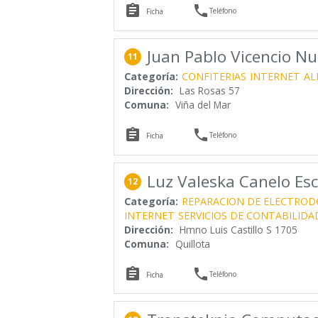


Teléfono
Ficha
Juan Pablo Vicencio N
11
Categoría:
CONFITERIAS
INTERNET
AL
Dirección:
Las Rosas 57
Comuna:
Viña del Mar


Teléfono
Ficha
Luz Valeska Canelo Es
12
Categoría:
REPARACION DE ELECTROD
INTERNET
SERVICIOS DE CONTABILIDA
Dirección:
Hmno Luis Castillo S 1705
Comuna:
Quillota


Teléfono
Ficha