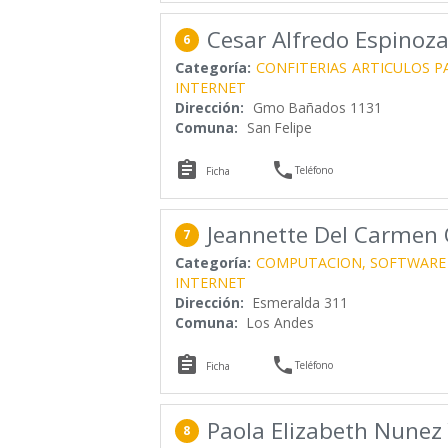
Cesar Alfredo Espinoza
6
Categoría:
CONFITERIAS
ARTICULOS P
INTERNET
Dirección:
Gmo Bañados 1131
Comuna:
San Felipe


Teléfono
Ficha
Jeannette Del Carmen 
7
Categoría:
COMPUTACION, SOFTWARE
INTERNET
Dirección:
Esmeralda 311
Comuna:
Los Andes


Teléfono
Ficha
Paola Elizabeth Nunez
8