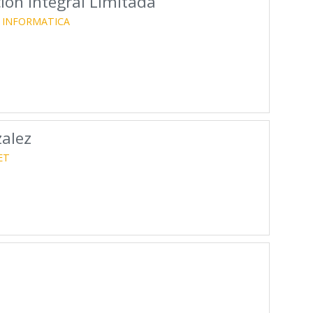
on Integral Limitada
INFORMATICA
zalez
ET