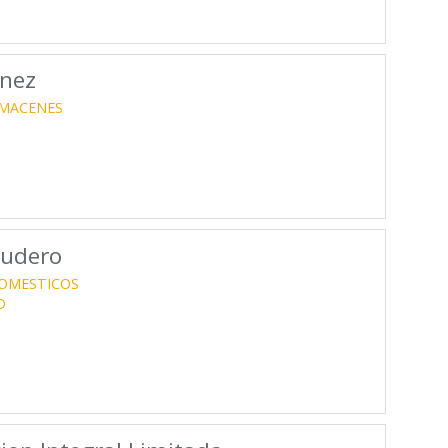
unez
MACENES
cudero
OMESTICOS
D