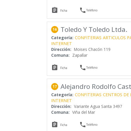


Teléfono
Ficha
Toledo Y Toledo Ltda.
16
Categoría:
CONFITERIAS
ARTICULOS P
INTERNET
Dirección:
Moises Chacón 119
Comuna:
Zapallar


Teléfono
Ficha
Alejandro Rodolfo Cast
17
Categoría:
CONFITERIAS
CENTROS DE
INTERNET
Dirección:
Variante Agua Santa 3497
Comuna:
Viña del Mar


Teléfono
Ficha