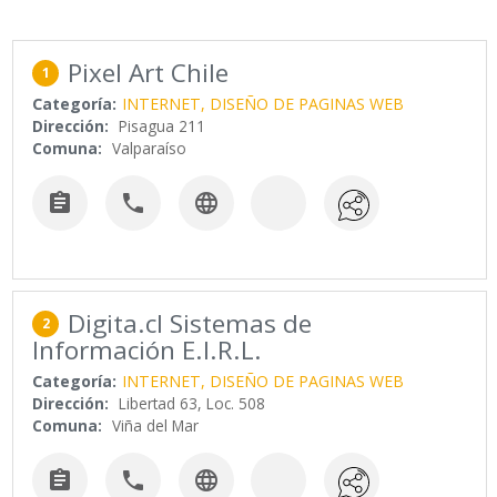
Pixel Art Chile
1
Categoría:
INTERNET, DISEÑO DE PAGINAS WEB
Dirección:
Pisagua 211
Comuna:
Valparaíso



Digita.cl Sistemas de
2
Información E.I.R.L.
Categoría:
INTERNET, DISEÑO DE PAGINAS WEB
Dirección:
Libertad 63, Loc. 508
Comuna:
Viña del Mar


