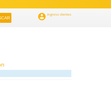

Ingreso clientes
ón