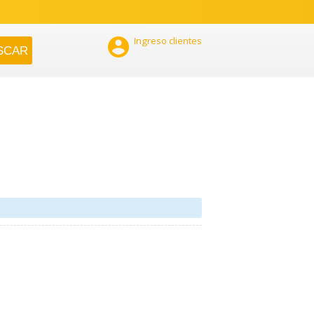

Ingreso clientes