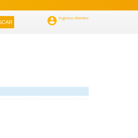

Ingreso clientes