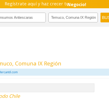
Regístrate aquí y haz crecer tu
Negocio!
Pyme!
Emprendimiento!
muco, Comuna IX Región
Mercantil.com
odo Chile