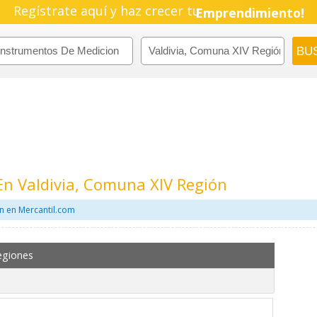
Regístrate aquí y haz crecer tu
Emprendimiento!
n Valdivia, Comuna XIV Región
n en Mercantil.com
egiones