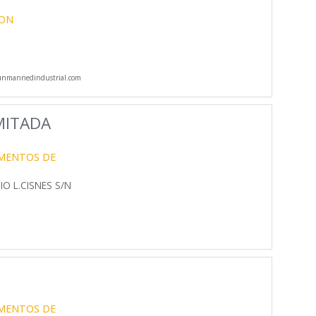
ION
nmannedindustrial.com
MITADA
UMENTOS DE
O L.CISNES S/N
UMENTOS DE