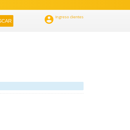

Ingreso clientes