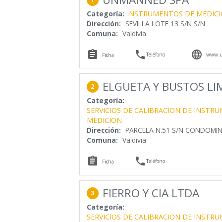
Categoría:
INSTRUMENTOS DE MEDIC
Dirección:
SEVILLA LOTE 13 S/N S/N
Comuna:
Valdivia



Teléfono
www.u
Ficha
ELGUETA Y BUSTOS LI
2
Categoría:
SERVICIOS DE CALIBRACION DE INSTR
MEDICION
Dirección:
PARCELA N.51 S/N CONDOMINI
Comuna:
Valdivia


Teléfono
Ficha
FIERRO Y CIA LTDA
3
Categoría:
SERVICIOS DE CALIBRACION DE INSTR