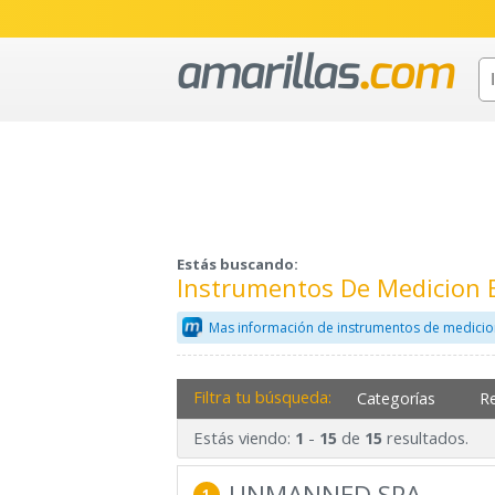
Estás buscando:
Instrumentos De Medicion E
Mas información de instrumentos de medicio
Filtra tu búsqueda:
Categorías
R
Estás viendo:
-
de
resultados.
1
15
15
UNMANNED SPA
1