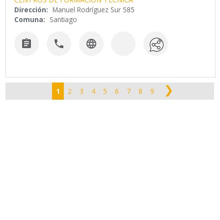
Dirección:
Manuel Rodríguez Sur 585
Comuna:
Santiago



❯
1
2
3
4
5
6
7
8
9