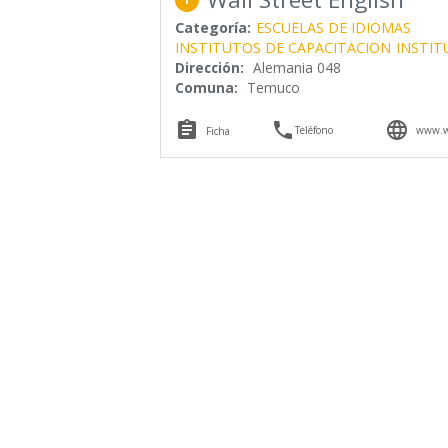
Categoría:
ESCUELAS DE IDIOMAS
INSTITUTOS DE CAPACITACION
INSTIT
Dirección:
Alemania 048
Comuna:
Temuco



Teléfono
www.wa
Ficha