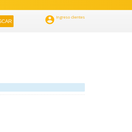

Ingreso clientes