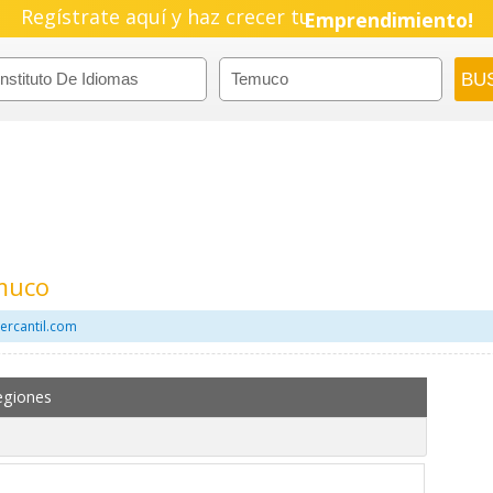
Regístrate aquí y haz crecer tu
Emprendimiento!
emuco
ercantil.com
egiones