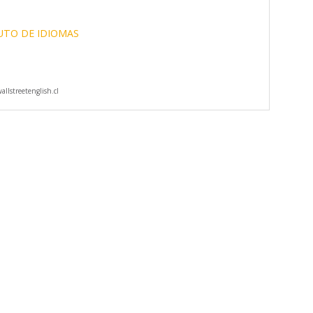
UTO DE IDIOMAS
llstreetenglish.cl