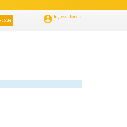

Ingreso clientes