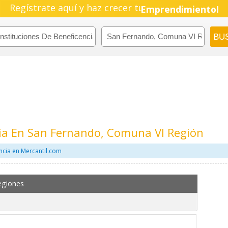
Regístrate aquí y haz crecer tu
Emprendimiento!
cia En San Fernando, Comuna VI Región
ncia en Mercantil.com
egiones