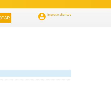

Ingreso clientes