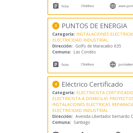



Teléfono
www.punto
Ficha
PUNTOS DE ENERGIA
3
Categoría:
INSTALACIONES ELECTRICA
ELECTRICIDAD INDUSTRIAL
Dirección:
Golfo de Maracaibo 635
Comuna:
Las Condes



Teléfono
puntodeene
Ficha
Eléctrico Certificado
4
Categoría:
ELECTRICISTA CERTIFICADO
ELECTRICISTA A DOMICILIO
PROYECTOS
INSTALACIONES ELECTRICAS
REPARACI
ELECTRICIDAD INDUSTRIAL
Dirección:
Avenida Libertador bernardo 
Comuna:
Santiago