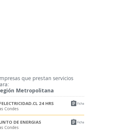
mpresas que prestan servicios
ara:
egión Metropolitana

FELECTRICIDAD.CL 24 HRS
Ficha
as Condes

UNTO DE ENERGIAS
Ficha
as Condes