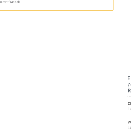
co-certificado.cl/
E
p
R
C
L
P
L