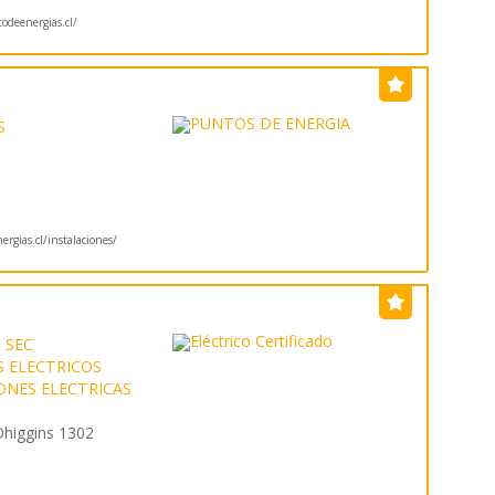
deenergias.cl/
S
rgias.cl/instalaciones/
 SEC
 ELECTRICOS
ONES ELECTRICAS
Ohiggins 1302