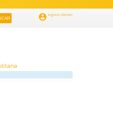

Ingreso clientes
olitana