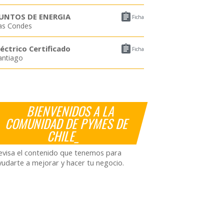

UNTOS DE ENERGIA
Ficha
as Condes

léctrico Certificado
Ficha
antiago
BIENVENIDOS A LA
COMUNIDAD DE PYMES DE
CHILE_
evisa el contenido que tenemos para
yudarte a mejorar y hacer tu negocio.