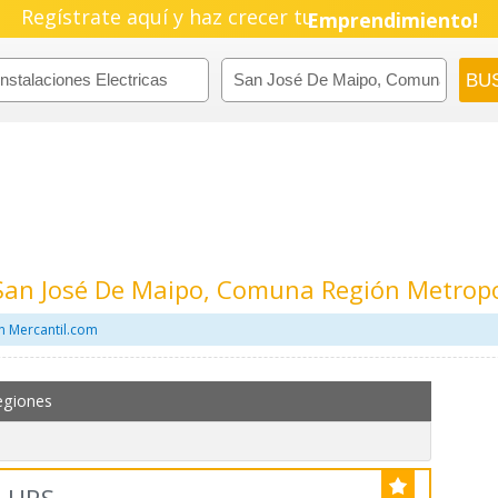
Pyme!
Regístrate aquí y haz crecer tu
Emprendimiento!
n San José De Maipo, Comuna Región Metrop
en Mercantil.com
egiones