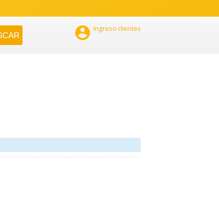

Ingreso clientes