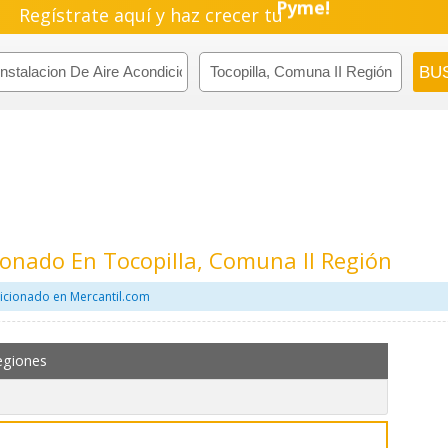
Regístrate aquí y haz crecer tu
Pyme!
Emprendimiento!
ionado En Tocopilla, Comuna II Región
dicionado en Mercantil.com
egiones