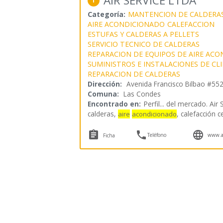
AIR SERVICE LTDA
1
Categoría:
MANTENCION DE CALDERA
AIRE ACONDICIONADO
CALEFACCION
ESTUFAS Y CALDERAS A PELLETS
SERVICIO TECNICO DE CALDERAS
REPARACION DE EQUIPOS DE AIRE AC
SUMINISTROS E INSTALACIONES DE CL
REPARACION DE CALDERAS
Dirección:
Avenida Francisco Bilbao #55
Comuna:
Las Condes
Encontrado en:
Perfil...
del mercado. Air 
calderas,
, calefacción c
aire
acondicionado



Teléfono
www.ai
Ficha