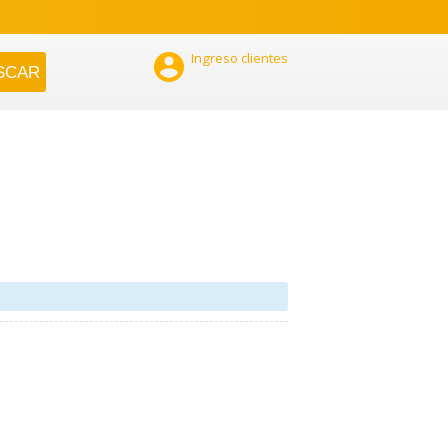

Ingreso clientes