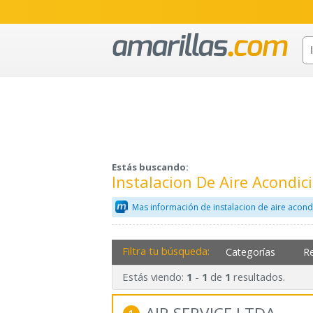
Estás buscando:
Instalacion De Aire Acondic
Mas información de instalacion de aire acon
Filtra tu búsqueda:
Categorías
R
Estás viendo:
-
de
resultados.
1
1
1