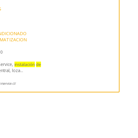
S
ONDICIONADO
IMATIZACION
20
Service,
instalación
de
entral, loza
...
rservice.cl/