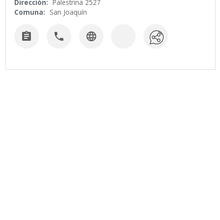
Dirección:
Palestrina 2527
Comuna:
San Joaquín


