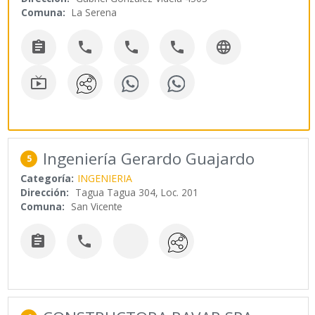
Comuna:
La Serena






Ingeniería Gerardo Guajardo
5
Categoría:
INGENIERIA
Dirección:
Tagua Tagua 304, Loc. 201
Comuna:
San Vicente

