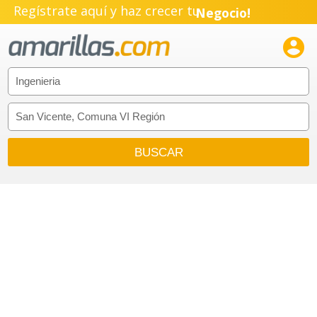
Regístrate aquí y haz crecer tu
Negocio!
Pyme!

Emprendimiento!