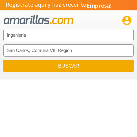
Regístrate aquí y haz crecer tu
Negocio!
Pyme!

Emprendimiento!