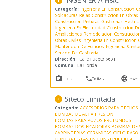
INGENIERIA H&C
1
Categoría:
Ingenieria En Construccion
C
Soldaduras
Rejas
Construccion En Obras
Construccion
Pinturas
Gasfiterias
Electric
Ingenieria En Electricidad
Construccion De
Ampliaciones
Remodelacion
Construccio
Obras Civiles
Ingenieria En Construccion
O
Mantencion De Edificios
Ingenieria Sanita
Servicio De Gasfiteria
Dirección:
Calle Pudeto 6631
Comuna:
La Florida



Teléfono
www.hy
Ficha
Siteco Limitada
2
Categoría:
ACCESORIOS PARA TECHOS
BOMBAS DE ALTA PRESION
BOMBAS PARA POZOS PROFUNDOS
BOMBAS DOSIFICADORAS
BOMBAS DE 
CARPINTERIAS
CERAMICAS
CIELO RASO
CONTRATISTAS EN CONSTRUCCION