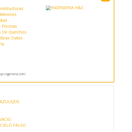
onstructoras
 Menores
idad
 Piscinas
n De Quinchos
bras Civiles
ria
c-ingenieria.com/
AZULEJOS
VACIO
CIELO FALSO