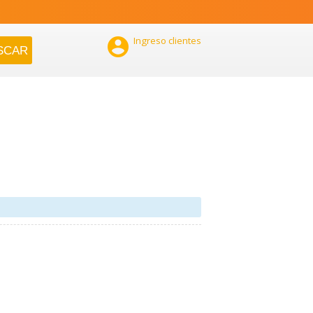

Ingreso clientes