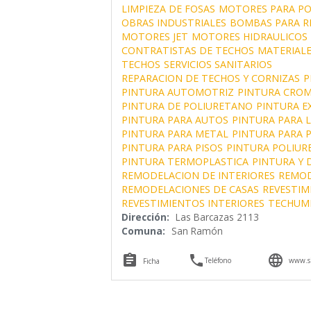
LIMPIEZA DE FOSAS
MOTORES PARA P
OBRAS INDUSTRIALES
BOMBAS PARA R
MOTORES JET
MOTORES HIDRAULICOS
CONTRATISTAS DE TECHOS
MATERIALE
TECHOS
SERVICIOS SANITARIOS
REPARACION DE TECHOS Y CORNIZAS
P
PINTURA AUTOMOTRIZ
PINTURA CRO
PINTURA DE POLIURETANO
PINTURA E
PINTURA PARA AUTOS
PINTURA PARA 
PINTURA PARA METAL
PINTURA PARA P
PINTURA PARA PISOS
PINTURA POLIUR
PINTURA TERMOPLASTICA
PINTURA Y
REMODELACION DE INTERIORES
REMOD
REMODELACIONES DE CASAS
REVESTIM
REVESTIMIENTOS INTERIORES
TECHUM
Dirección:
Las Barcazas 2113
Comuna:
San Ramón



Teléfono
www.si
Ficha