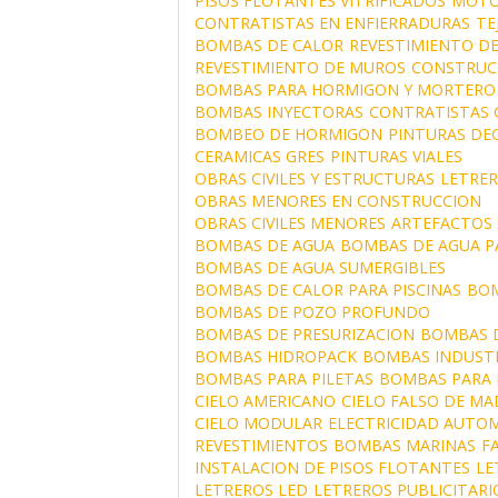
PISOS FLOTANTES VITRIFICADOS
MOTO
CONTRATISTAS EN ENFIERRADURAS
TE
BOMBAS DE CALOR
REVESTIMIENTO DE
REVESTIMIENTO DE MUROS
CONSTRUC
BOMBAS PARA HORMIGON Y MORTERO
BOMBAS INYECTORAS
CONTRATISTAS 
BOMBEO DE HORMIGON
PINTURAS DE
CERAMICAS GRES
PINTURAS VIALES
OBRAS CIVILES Y ESTRUCTURAS
LETRER
OBRAS MENORES EN CONSTRUCCION
OBRAS CIVILES MENORES
ARTEFACTOS 
BOMBAS DE AGUA
BOMBAS DE AGUA P
BOMBAS DE AGUA SUMERGIBLES
BOMBAS DE CALOR PARA PISCINAS
BOM
BOMBAS DE POZO PROFUNDO
BOMBAS DE PRESURIZACION
BOMBAS D
BOMBAS HIDROPACK
BOMBAS INDUSTR
BOMBAS PARA PILETAS
BOMBAS PARA 
CIELO AMERICANO
CIELO FALSO DE MA
CIELO MODULAR
ELECTRICIDAD AUTO
REVESTIMIENTOS
BOMBAS MARINAS
F
INSTALACION DE PISOS FLOTANTES
LE
LETREROS LED
LETREROS PUBLICITARI