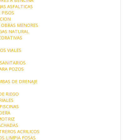
RES A BENCINA
JAS ASFALTICAS
 PISOS
CION
OBRAS MENORES
GAS NATURAL
CORATIVAS
OS VIALES
SANITARIOS
ARA POZOS
BAS DE DRENAJE
E RIEGO
IALES
PISCINAS
DERA
MOTRIZ
ACHADAS
TREROS ACRILICOS
OS
LIMPIA FOSAS