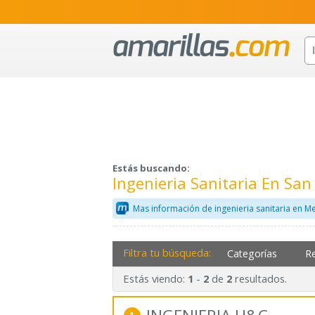
Estás buscando:
Ingenieria Sanitaria En S
Mas información de ingenieria sanitaria en M
Filtra tu búsqueda:
Categorías
R
Estás viendo:
-
de
resultados.
1
2
2