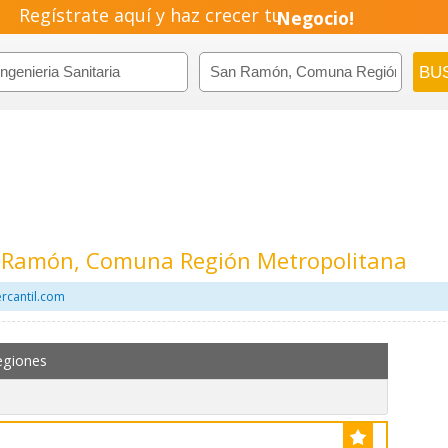
Regístrate aquí y haz crecer tu
Negocio!
Pyme!
Emprendimiento!
an Ramón, Comuna Región Metropolitana
ercantil.com
egiones