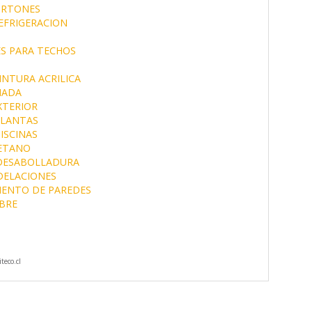
ORTONES
EFRIGERACION
S PARA TECHOS
INTURA ACRILICA
MADA
XTERIOR
LLANTAS
ISCINAS
ETANO
 DESABOLLADURA
ELACIONES
IENTO DE PAREDES
BRE
teco.cl