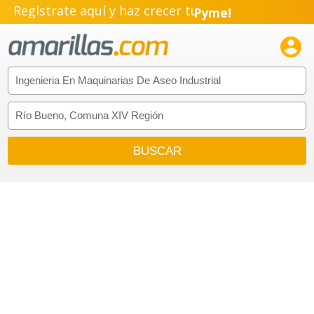
Regístrate aquí y haz crecer tu
Pyme!
Emprendimiento!
